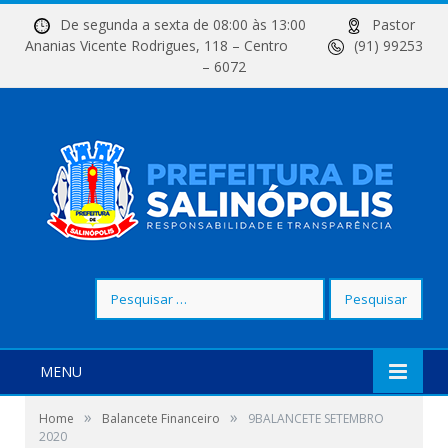
De segunda a sexta de 08:00 às 13:00
Pastor
Ananias Vicente Rodrigues, 118 – Centro
(91) 99253
– 6072
Pesquisar
por:
MENU
»
»
Home
Balancete Financeiro
9BALANCETE SETEMBRO
2020