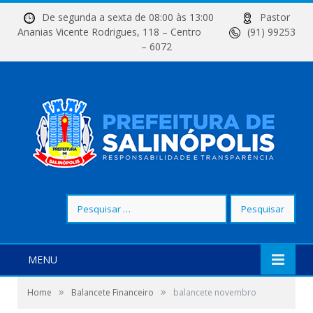
De segunda a sexta de 08:00 às 13:00
Pastor
Ananias Vicente Rodrigues, 118 – Centro
(91) 99253
– 6072
Pesquisar
por:
MENU
»
»
Home
Balancete Financeiro
balancete novembro