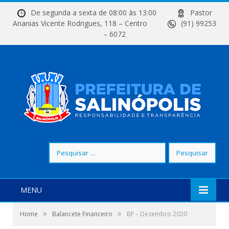
De segunda a sexta de 08:00 às 13:00
Pastor
Ananias Vicente Rodrigues, 118 – Centro
(91) 99253
– 6072
Pesquisar
por:
MENU
»
»
Home
Balancete Financeiro
BF – Dezembro 2020