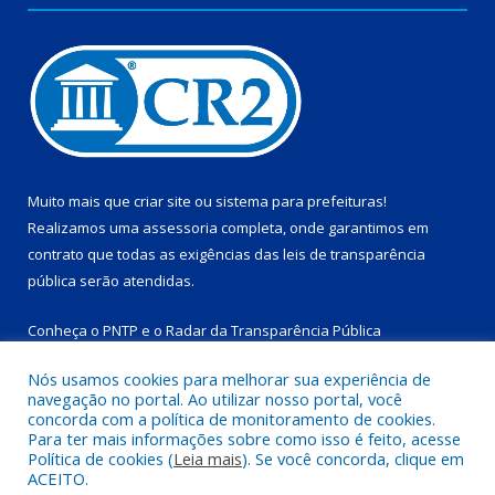
Muito mais que
criar site
ou
sistema para prefeituras
!
Realizamos uma
assessoria
completa, onde garantimos em
contrato que todas as exigências das
leis de transparência
pública
serão atendidas.
Conheça o
PNTP
e o
Radar da Transparência Pública
Nós usamos cookies para melhorar sua experiência de
navegação no portal. Ao utilizar nosso portal, você
concorda com a política de monitoramento de cookies.
Para ter mais informações sobre como isso é feito, acesse
Todos os direitos reservados a Prefeitura Municipal de
Política de cookies (
Leia mais
). Se você concorda, clique em
Salinópolis.
ACEITO.