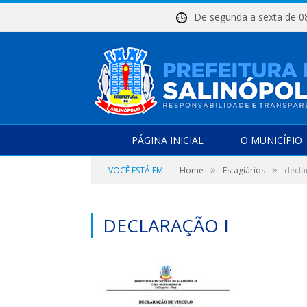
De segunda a sexta d
PÁGINA INICIAL
O MUNICÍPIO
»
»
VOCÊ ESTÁ EM:
Home
Estagiários
decla
DECLARAÇÃO I