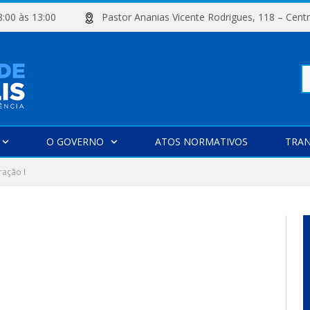
e 08:00 às 13:00
Pastor Ananias Vicente Rodrigues, 118 –
Pe
O GOVERNO
ATOS NORMATIVOS
TRAN
po
ração I