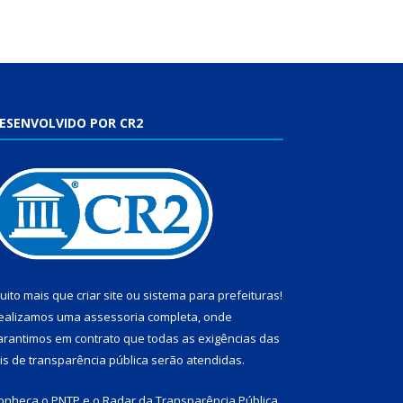
ESENVOLVIDO POR CR2
uito mais que
criar site
ou
sistema para prefeituras
!
ealizamos uma
assessoria
completa, onde
arantimos em contrato que todas as exigências das
eis de transparência pública
serão atendidas.
onheça o
PNTP
e o
Radar da Transparência Pública