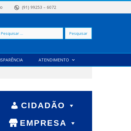
 Centro
(91) 99253 – 6072
squisar
SPARÊNCIA
ATENDIMENTO
r:
CIDADÃO
EMPRESA