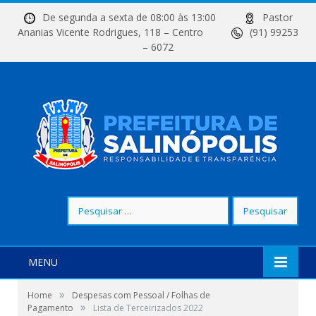
De segunda a sexta de 08:00 às 13:00
Pastor
Ananias Vicente Rodrigues, 118 – Centro
(91) 99253
– 6072
Pesquisar
por:
MENU
»
Home
Despesas com Pessoal / Folhas de
»
Pagamento
Lista de Terceirizados 2022