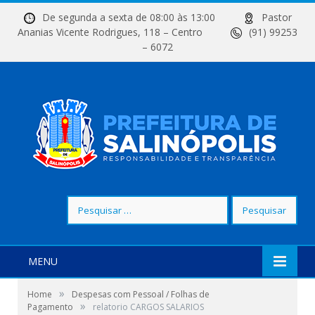
De segunda a sexta de 08:00 às 13:00
Pastor
Ananias Vicente Rodrigues, 118 – Centro
(91) 99253
– 6072
Pesquisar
por:
MENU
»
Home
Despesas com Pessoal / Folhas de
»
Pagamento
relatorio CARGOS SALARIOS