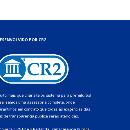
ESENVOLVIDO POR CR2
uito mais que
criar site
ou
sistema para prefeituras
!
ealizamos uma
assessoria
completa, onde
arantimos em contrato que todas as exigências das
eis de transparência pública
serão atendidas.
onheça o
PNTP
e o
Radar da Transparência Pública