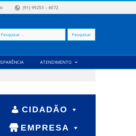
 Centro
(91) 99253 – 6072
squisar
SPARÊNCIA
ATENDIMENTO
r:
CIDADÃO
EMPRESA