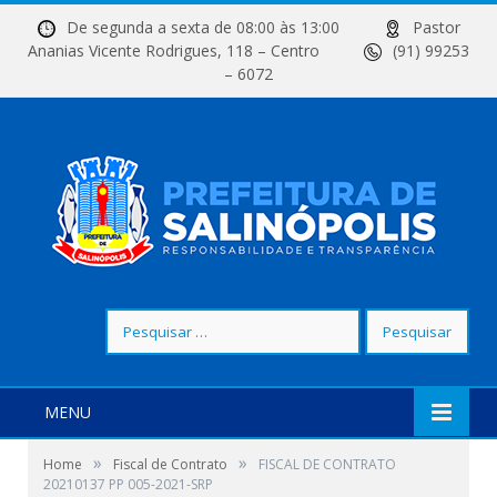
De segunda a sexta de 08:00 às 13:00
Pastor
Ananias Vicente Rodrigues, 118 – Centro
(91) 99253
– 6072
Pesquisar
por:
MENU
»
»
Home
Fiscal de Contrato
FISCAL DE CONTRATO
20210137 PP 005-2021-SRP