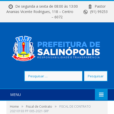
De segunda a sexta de 08:00 às 13:00
Pastor
Ananias Vicente Rodrigues, 118 – Centro
(91) 99253
– 6072
Pesquisar
por:
MENU
»
»
Home
Fiscal de Contrato
FISCAL DE CONTRATO
20210193 PP 005-2021-SRP