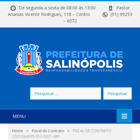
De segunda a sexta de 08:00 às 13:00
Pastor
Ananias Vicente Rodrigues, 118 – Centro
(91) 99253
– 6072
Pesquisar
por:
MENU
»
»
Home
Fiscal de Contrato
FISCAL DE CONTRATO
20210343 PE 012-2021-SRP