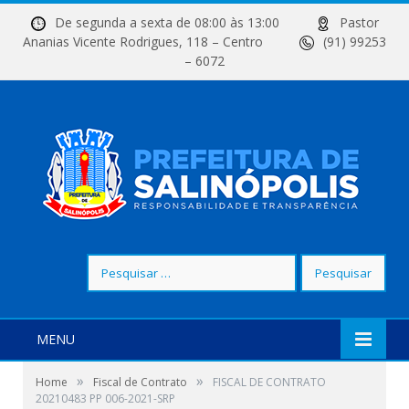
De segunda a sexta de 08:00 às 13:00
Pastor
Ananias Vicente Rodrigues, 118 – Centro
(91) 99253
– 6072
Pesquisar
por:
MENU
»
»
Home
Fiscal de Contrato
FISCAL DE CONTRATO
20210483 PP 006-2021-SRP