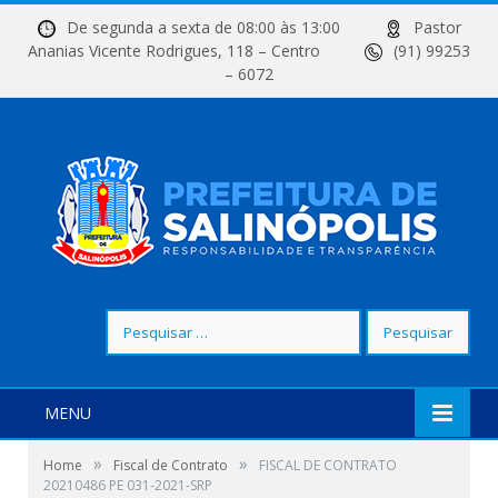
De segunda a sexta de 08:00 às 13:00
Pastor
Ananias Vicente Rodrigues, 118 – Centro
(91) 99253
– 6072
Pesquisar
por:
MENU
»
»
Home
Fiscal de Contrato
FISCAL DE CONTRATO
20210486 PE 031-2021-SRP