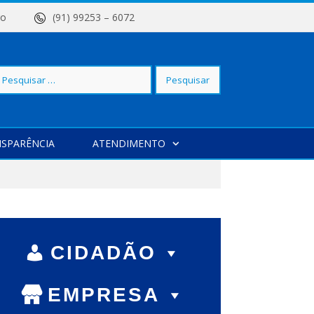
 Centro
(91) 99253 – 6072
squisar
SPARÊNCIA
ATENDIMENTO
r:
CIDADÃO
EMPRESA