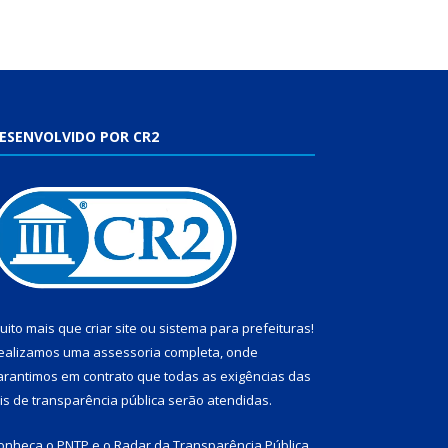
ESENVOLVIDO POR CR2
uito mais que
criar site
ou
sistema para prefeituras
!
ealizamos uma
assessoria
completa, onde
arantimos em contrato que todas as exigências das
eis de transparência pública
serão atendidas.
onheça o
PNTP
e o
Radar da Transparência Pública