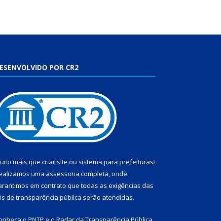
ESENVOLVIDO POR CR2
uito mais que
criar site
ou
sistema para prefeituras
!
ealizamos uma
assessoria
completa, onde
arantimos em contrato que todas as exigências das
eis de transparência pública
serão atendidas.
onheça o
PNTP
e o
Radar da Transparência Pública