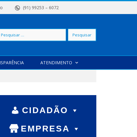
 Centro
(91) 99253 – 6072
squisar
SPARÊNCIA
ATENDIMENTO
r:
CIDADÃO
EMPRESA