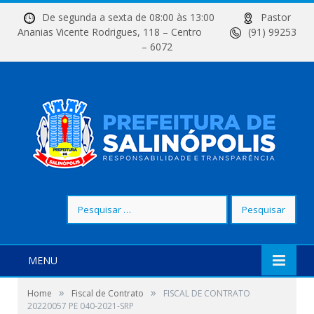
De segunda a sexta de 08:00 às 13:00
Pastor
Ananias Vicente Rodrigues, 118 – Centro
(91) 99253
– 6072
Pesquisar
por:
MENU
»
»
Home
Fiscal de Contrato
FISCAL DE CONTRATO
20220057 PE 040-2021-SRP