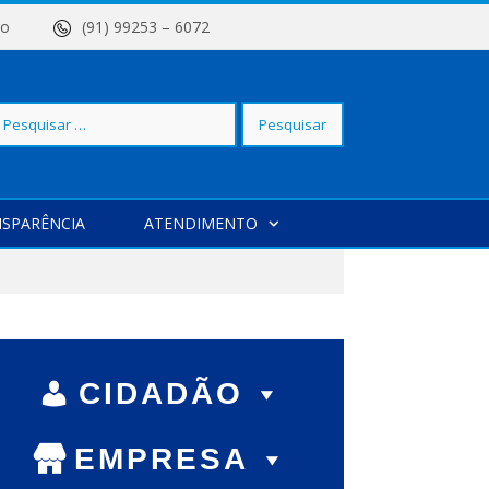
 Centro
(91) 99253 – 6072
squisar
SPARÊNCIA
ATENDIMENTO
r:
CIDADÃO
EMPRESA