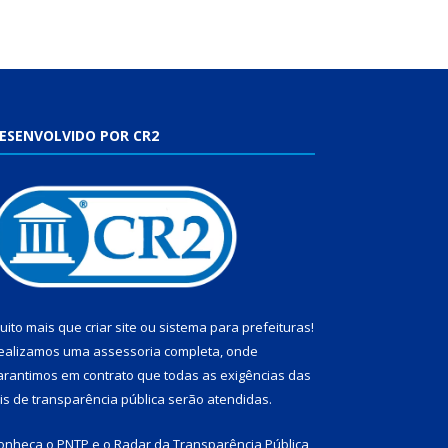
ESENVOLVIDO POR CR2
uito mais que
criar site
ou
sistema para prefeituras
!
ealizamos uma
assessoria
completa, onde
arantimos em contrato que todas as exigências das
eis de transparência pública
serão atendidas.
onheça o
PNTP
e o
Radar da Transparência Pública