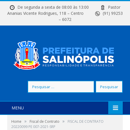
De segunda a sexta de 08:00 às 13:00
Pastor
Ananias Vicente Rodrigues, 118 – Centro
(91) 99253
– 6072
Pesquisar
por:
MENU
»
»
Home
Fiscal de Contrato
FISCAL DE CONTRATO
20220099 PE 007-2021-SRP