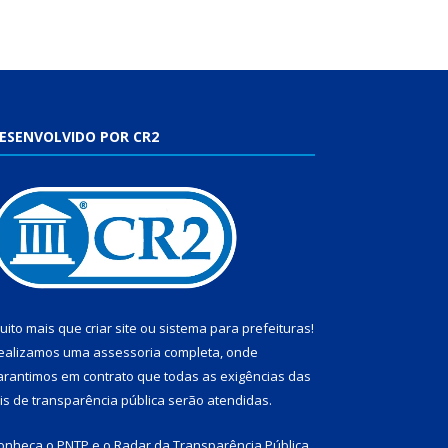
ESENVOLVIDO POR CR2
uito mais que
criar site
ou
sistema para prefeituras
!
ealizamos uma
assessoria
completa, onde
arantimos em contrato que todas as exigências das
eis de transparência pública
serão atendidas.
onheça o
PNTP
e o
Radar da Transparência Pública