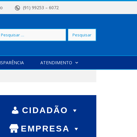
 Centro
(91) 99253 – 6072
squisar
SPARÊNCIA
ATENDIMENTO
r:
CIDADÃO
EMPRESA