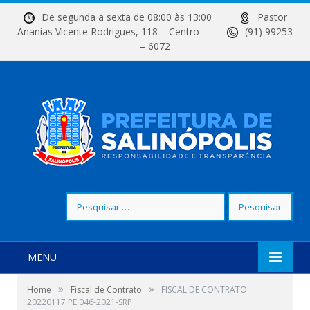
De segunda a sexta de 08:00 às 13:00
Pastor
Ananias Vicente Rodrigues, 118 – Centro
(91) 99253
– 6072
Pesquisar
por:
MENU
»
»
Home
Fiscal de Contrato
FISCAL DE CONTRATO
20220117 PE 046-2021-SRP