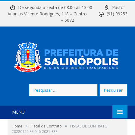
De segunda a sexta de 08:00 às 13:00
Pastor
Ananias Vicente Rodrigues, 118 – Centro
(91) 99253
– 6072
Pesquisar
por:
MENU
»
»
Home
Fiscal de Contrato
FISCAL DE CONTRATO
20220122 PE 046-2021-SRP