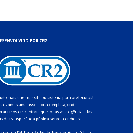
ESENVOLVIDO POR CR2
uito mais que
criar site
ou
sistema para prefeituras
!
ealizamos uma
assessoria
completa, onde
arantimos em contrato que todas as exigências das
eis de transparência pública
serão atendidas.
onheça o
PNTP
e o
Radar da Transparência Pública