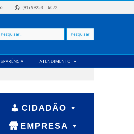
 Centro
(91) 99253 – 6072
squisar
SPARÊNCIA
ATENDIMENTO
r:
CIDADÃO
EMPRESA