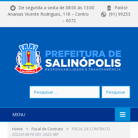
De segunda a sexta de 08:00 às 13:00
Pastor
Ananias Vicente Rodrigues, 118 – Centro
(91) 99253
– 6072
Pesquisar
por:
MENU
»
»
Home
Fiscal de Contrato
FISCAL DE CONTRATO
20220168 PE 001-2022-SRP