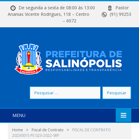
De segunda a sexta de 08:00 às 13:00
Pastor
Ananias Vicente Rodrigues, 118 – Centro
(91) 99253
– 6072
Pesquisar
por:
MENU
»
»
Home
Fiscal de Contrato
FISCAL DE CONTRATO
20230015 PE 023-2022-SRP