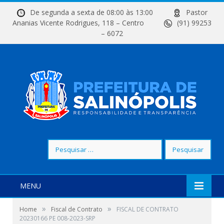
De segunda a sexta de 08:00 às 13:00
Pastor
Ananias Vicente Rodrigues, 118 – Centro
(91) 99253
– 6072
Pesquisar
por:
MENU
»
»
Home
Fiscal de Contrato
FISCAL DE CONTRATO
20230166 PE 008-2023-SRP