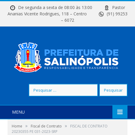
De segunda a sexta de 08:00 às 13:00
Pastor
Ananias Vicente Rodrigues, 118 – Centro
(91) 99253
– 6072
Pesquisar
por:
MENU
»
»
Home
Fiscal de Contrato
FISCAL DE CONTRATO
20230355 PE 031-2023-SRP