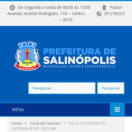
De segunda a sexta de 08:00 às 13:00
Pastor
Ananias Vicente Rodrigues, 118 – Centro
(91) 99253
– 6072
Pesquisar
por:
MENU
»
»
Home
Fiscal de Contrato
FISCAL DE CONTRATO
20230356 PE 031-2023-SRP