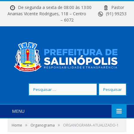
De segunda a sexta de 08:00 às 13:00
Pastor
Ananias Vicente Rodrigues, 118 – Centro
(91) 99253
– 6072
Pesquisar
por:
MENU
»
»
Home
Organograma
ORGANOGRAMA-ATUALIZADO-1