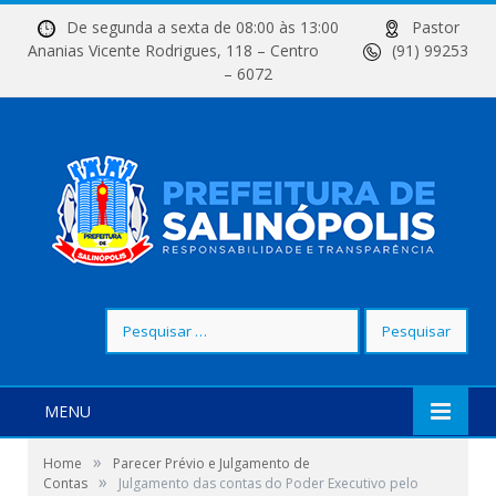
De segunda a sexta de 08:00 às 13:00
Pastor
Ananias Vicente Rodrigues, 118 – Centro
(91) 99253
– 6072
Pesquisar
por:
MENU
»
Home
Parecer Prévio e Julgamento de
»
Contas
Julgamento das contas do Poder Executivo pelo