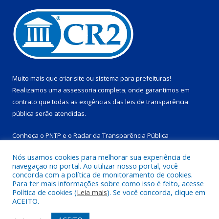
Muito mais que
criar site
ou
sistema para prefeituras
!
Realizamos uma
assessoria
completa, onde garantimos em
contrato que todas as exigências das
leis de transparência
pública
serão atendidas.
Conheça o
PNTP
e o
Radar da Transparência Pública
Nós usamos cookies para melhorar sua experiência de
navegação no portal. Ao utilizar nosso portal, você
concorda com a política de monitoramento de cookies.
Para ter mais informações sobre como isso é feito, acesse
Todos os direitos reservados a Prefeitura Municipal de
Política de cookies (
Leia mais
). Se você concorda, clique em
Salinópolis.
ACEITO.
Mapa do Site
Acessar Área Administrativa