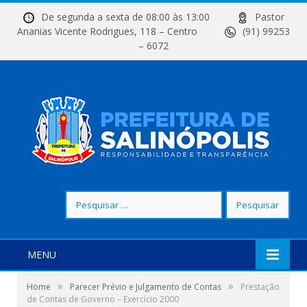
De segunda a sexta de 08:00 às 13:00
Pastor
Ananias Vicente Rodrigues, 118 – Centro
(91) 99253
– 6072
Pesquisar
por:
MENU
»
»
Home
Parecer Prévio e Julgamento de Contas
Prestação
de Contas de Governo – Exercício 2000