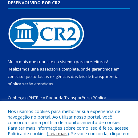
DESENVOLVIDO POR CR2
Muito mais que
criar site
ou
sistema para prefeituras
!
Realizamos uma
assessoria
completa, onde garantimos em
contrato que todas as exigências das
leis de transparência
pública
serão atendidas.
Conheça o
PNTP
e o
Radar da Transparência Pública
Nós usamos cookies para melhorar sua experiência de
navegação no portal. Ao utilizar nosso portal, você
concorda com a política de monitoramento de cookies.
Para ter mais informações sobre como isso é feito, acesse
Todos os direitos reservados a Prefeitura Municipal de
Política de cookies (
Leia mais
). Se você concorda, clique em
Salinópolis.