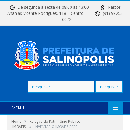
De segunda a sexta de 08:00 às 13:00
Pastor
Ananias Vicente Rodrigues, 118 – Centro
(91) 99253
– 6072
Pesquisar
por:
MENU
»
Home
Relação do Patrimônio Público
»
(IMÓVEIS)
INVENTARIO IMOVEIS 2020