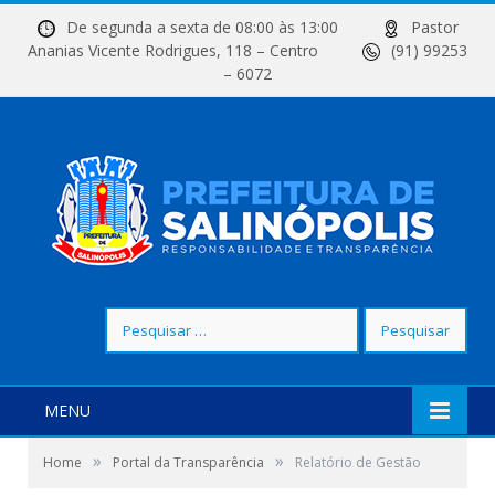
De segunda a sexta de 08:00 às 13:00
Pastor
Ananias Vicente Rodrigues, 118 – Centro
(91) 99253
– 6072
Pesquisar
por:
MENU
»
»
Home
Portal da Transparência
Relatório de Gestão