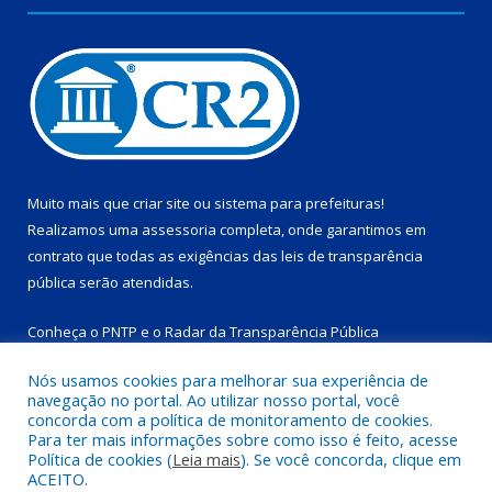
Muito mais que
criar site
ou
sistema para prefeituras
!
Realizamos uma
assessoria
completa, onde garantimos em
contrato que todas as exigências das
leis de transparência
pública
serão atendidas.
Conheça o
PNTP
e o
Radar da Transparência Pública
Nós usamos cookies para melhorar sua experiência de
navegação no portal. Ao utilizar nosso portal, você
concorda com a política de monitoramento de cookies.
Para ter mais informações sobre como isso é feito, acesse
Todos os direitos reservados a Prefeitura Municipal de
Política de cookies (
Leia mais
). Se você concorda, clique em
Salinópolis.
ACEITO.