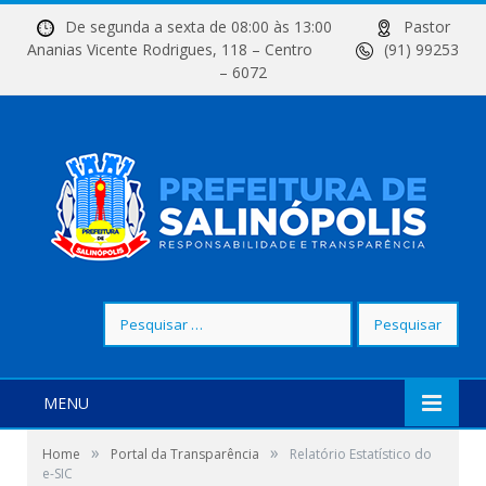
De segunda a sexta de 08:00 às 13:00
Pastor
Ananias Vicente Rodrigues, 118 – Centro
(91) 99253
– 6072
Pesquisar
por:
MENU
»
»
Home
Portal da Transparência
Relatório Estatístico do
e-SIC