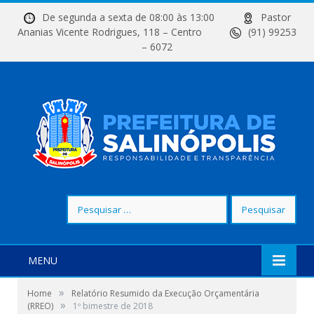
De segunda a sexta de 08:00 às 13:00
Pastor
Ananias Vicente Rodrigues, 118 – Centro
(91) 99253
– 6072
Pesquisar
por:
MENU
»
Home
Relatório Resumido da Execução Orçamentária
»
(RREO)
1º bimestre de 2018