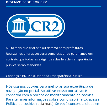
DESENVOLVIDO POR CR2
Muito mais que
criar site
ou
sistema para prefeituras
!
Realizamos uma
assessoria
completa, onde garantimos em
contrato que todas as exigências das
leis de transparência
pública
serão atendidas.
Conheça o
PNTP
e o
Radar da Transparência Pública
Nós usamos cookies para melhorar sua experiência de
navegação no portal. Ao utilizar nosso portal, você
concorda com a política de monitoramento de cookies.
Para ter mais informações sobre como isso é feito, acesse
Todos os direitos reservados a Prefeitura Municipal de
Política de cookies (
Leia mais
). Se você concorda, clique em
Salinópolis.