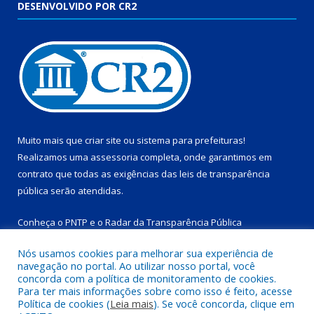
DESENVOLVIDO POR CR2
Muito mais que
criar site
ou
sistema para prefeituras
!
Realizamos uma
assessoria
completa, onde garantimos em
contrato que todas as exigências das
leis de transparência
pública
serão atendidas.
Conheça o
PNTP
e o
Radar da Transparência Pública
Nós usamos cookies para melhorar sua experiência de
navegação no portal. Ao utilizar nosso portal, você
concorda com a política de monitoramento de cookies.
Para ter mais informações sobre como isso é feito, acesse
Todos os direitos reservados a Prefeitura Municipal de
Política de cookies (
Leia mais
). Se você concorda, clique em
Salinópolis.