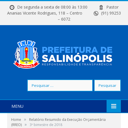
De segunda a sexta de 08:00 às 13:00
Pastor
Ananias Vicente Rodrigues, 118 – Centro
(91) 99253
– 6072
Pesquisar
por:
MENU
»
Home
Relatório Resumido da Execução Orçamentária
»
(RREO)
3º bimestre de 2018