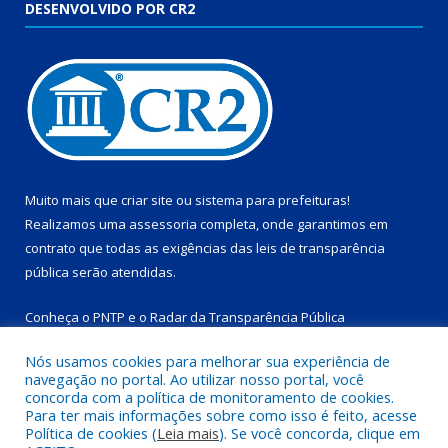
DESENVOLVIDO POR CR2
Muito mais que
criar site
ou
sistema para prefeituras
!
Realizamos uma
assessoria
completa, onde garantimos em
contrato que todas as exigências das
leis de transparência
pública
serão atendidas.
Conheça o
PNTP
e o
Radar da Transparência Pública
Nós usamos cookies para melhorar sua experiência de
navegação no portal. Ao utilizar nosso portal, você
concorda com a política de monitoramento de cookies.
Para ter mais informações sobre como isso é feito, acesse
Todos os direitos reservados a Prefeitura Municipal de
Política de cookies (
Leia mais
). Se você concorda, clique em
Salinópolis.