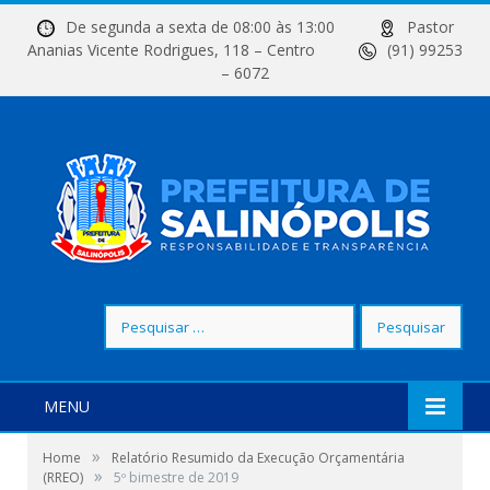
De segunda a sexta de 08:00 às 13:00
Pastor
Ananias Vicente Rodrigues, 118 – Centro
(91) 99253
– 6072
Pesquisar
por:
MENU
»
Home
Relatório Resumido da Execução Orçamentária
»
(RREO)
5º bimestre de 2019