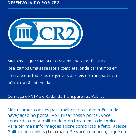
DESENVOLVIDO POR CR2
Muito mais que
criar site
ou
sistema para prefeituras
!
Realizamos uma
assessoria
completa, onde garantimos em
contrato que todas as exigências das
leis de transparência
pública
serão atendidas.
Conheça o
PNTP
e o
Radar da Transparência Pública
Nós usamos cookies para melhorar sua experiência de
navegação no portal. Ao utilizar nosso portal, você
concorda com a política de monitoramento de cookies.
Para ter mais informações sobre como isso é feito, acesse
Todos os direitos reservados a Prefeitura Municipal de
Política de cookies (
Leia mais
). Se você concorda, clique em
Salinópolis.