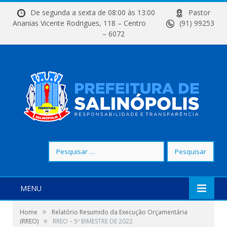
De segunda a sexta de 08:00 às 13:00
Pastor
Ananias Vicente Rodrigues, 118 – Centro
(91) 99253
– 6072
Pesquisar
por:
MENU
»
Home
Relatório Resumido da Execução Orçamentária
»
(RREO)
RREO – 5º BIMESTRE DE 2022