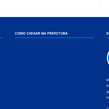
COMO CHEGAR NA PREFEITURA
D
M
R
g
l
C