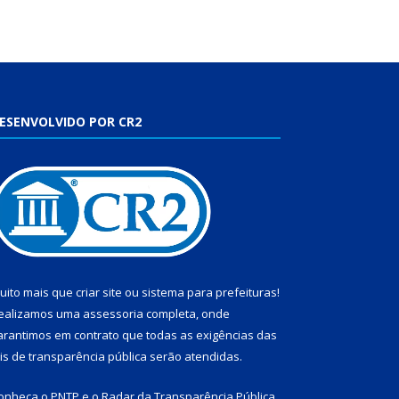
ESENVOLVIDO POR CR2
uito mais que
criar site
ou
sistema para prefeituras
!
ealizamos uma
assessoria
completa, onde
arantimos em contrato que todas as exigências das
eis de transparência pública
serão atendidas.
onheça o
PNTP
e o
Radar da Transparência Pública