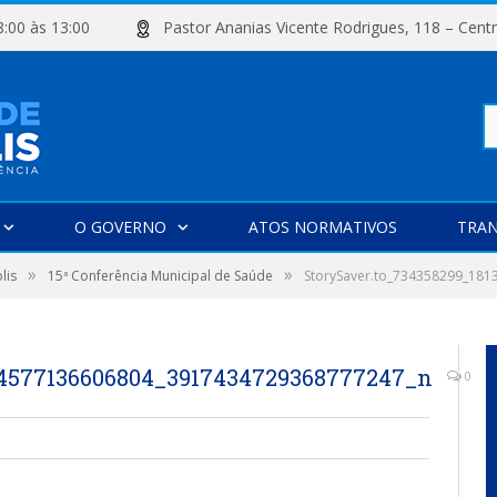
e 08:00 às 13:00
Pastor Ananias Vicente Rodrigues, 118 –
Pe
O GOVERNO
ATOS NORMATIVOS
TRAN
»
»
po
lis
15ª Conferência Municipal de Saúde
StorySaver.to_734358299_18
34577136606804_3917434729368777247_n
0