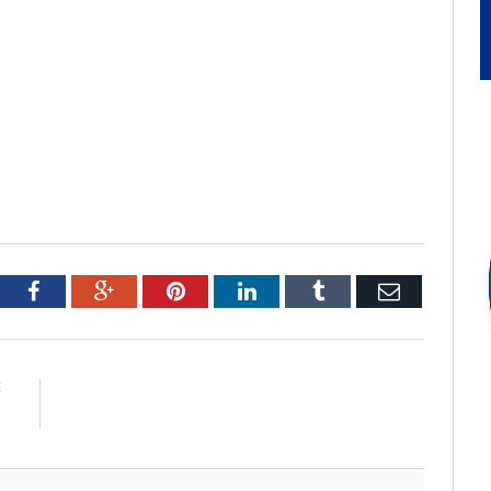
tter
Facebook
Google+
Pinterest
LinkedIn
Tumblr
Email
E
e