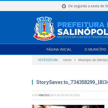
De segunda a sexta d
PÁGINA INICIAL
O MUNICÍPIO
»
VOCÊ ESTÁ EM:
Home
Município de Salinópo
StorySaver.to_734358299_181
POR
VINICIUS
EM
9 DE JULHO DE 2026