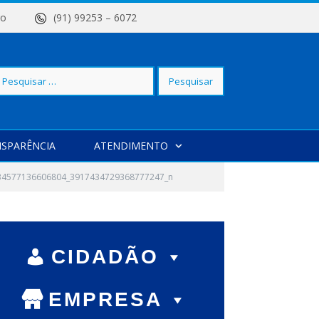
 Centro
(91) 99253 – 6072
squisar
SPARÊNCIA
ATENDIMENTO
r:
134577136606804_3917434729368777247_n
CIDADÃO
EMPRESA