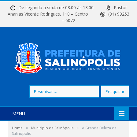
De segunda a sexta de 08:00 às 13:00
Pastor
Ananias Vicente Rodrigues, 118 – Centro
(91) 99253
– 6072
Pesquisar
por:
MENU
»
»
Home
Município de Salinópolis
A Grande Beleza de
Salinópolis