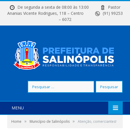
De segunda a sexta de 08:00 às 13:00
Pastor
Ananias Vicente Rodrigues, 118 – Centro
(91) 99253
– 6072
Pesquisar
por:
MENU
»
»
Home
Município de Salinópolis
Atenção, comerciantes!