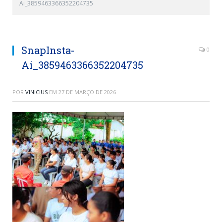
Ai_3859463366352204735
SnapInsta-
0
Ai_3859463366352204735
POR
VINICIUS
EM
27 DE MARÇO DE 2026