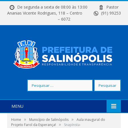
De segunda a sexta de 08:00 às 13:00
Pastor
Ananias Vicente Rodrigues, 118 – Centro
(91) 99253
– 6072
Pesquisar
por:
MENU
»
»
Home
Município de Salinópolis
Aula inaugural do
»
Projeto Farol da Esperança!
SnapInsta-