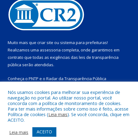
Muito mais que
criar site
ou
sistema para prefeituras
!
Realizamos uma
assessoria
completa, onde garantimos em
contrato que todas as exigências das
leis de transparência
pública
serão atendidas.
Conheça o
PNTP
e o
Radar da Transparência Pública
Nós usamos cookies para melhorar sua experiência de
navegação no portal. Ao utilizar nosso portal, você
concorda com a política de monitoramento de cookies.
Para ter mais informações sobre como isso é feito, acesse
Todos os direitos reservados a Prefeitura Municipal de
Política de cookies (
Leia mais
). Se você concorda, clique em
Salinópolis.
ACEITO.
Mapa do Site
Acessar Área Administrativa
ACEITO
Leia mais
Acessar Webmail