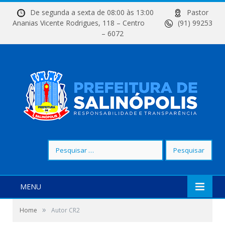
De segunda a sexta de 08:00 às 13:00
Pastor
Ananias Vicente Rodrigues, 118 – Centro
(91) 99253
– 6072
Pesquisar
por:
MENU
»
Home
Autor CR2