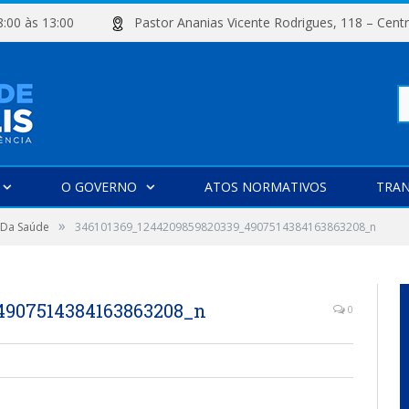
e 08:00 às 13:00
Pastor Ananias Vicente Rodrigues, 118 –
Pe
O GOVERNO
ATOS NORMATIVOS
TRAN
»
po
 Da Saúde
346101369_1244209859820339_4907514384163863208_n
4907514384163863208_n
0