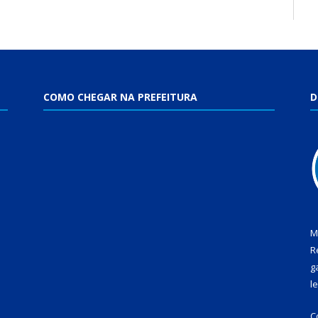
COMO CHEGAR NA PREFEITURA
D
M
R
g
l
C