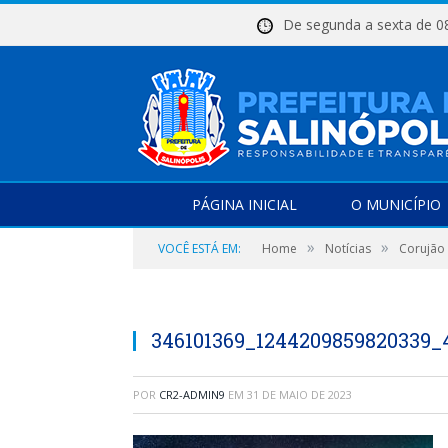
De segunda a sexta d
PÁGINA INICIAL
O MUNICÍPIO
»
»
VOCÊ ESTÁ EM:
Home
Notícias
Corujão
346101369_1244209859820339_
POR
CR2-ADMIN9
EM
31 DE MAIO DE 2023