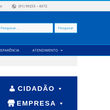
 Centro
(91) 99253 – 6072
squisar
SPARÊNCIA
ATENDIMENTO
r:
CIDADÃO
EMPRESA