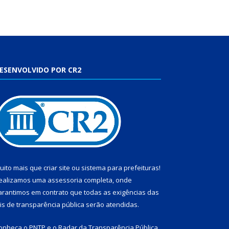
ESENVOLVIDO POR CR2
uito mais que
criar site
ou
sistema para prefeituras
!
ealizamos uma
assessoria
completa, onde
arantimos em contrato que todas as exigências das
eis de transparência pública
serão atendidas.
onheça o
PNTP
e o
Radar da Transparência Pública