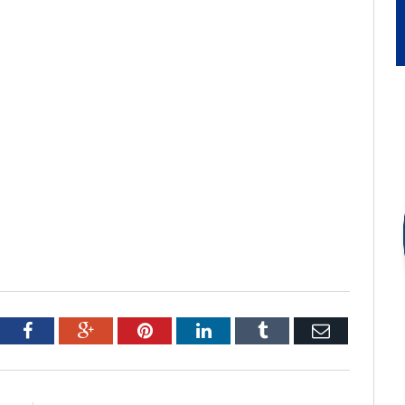
tter
Facebook
Google+
Pinterest
LinkedIn
Tumblr
Email