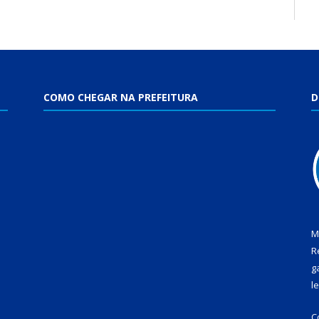
COMO CHEGAR NA PREFEITURA
D
M
R
g
l
C