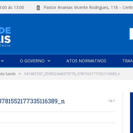
e 08:00 às 13:00
Pastor Ananias Vicente Rodrigues, 118 –
Pe
O GOVERNO
ATOS NORMATIVOS
TRAN
»
po
 da Saúde
341687297_259932446379778_3781552177335116389_n
781552177335116389_n
0