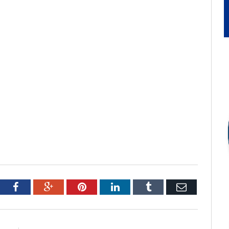
tter
Facebook
Google+
Pinterest
LinkedIn
Tumblr
Email