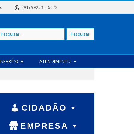
 Centro
(91) 99253 – 6072
squisar
SPARÊNCIA
ATENDIMENTO
r:
CIDADÃO
EMPRESA