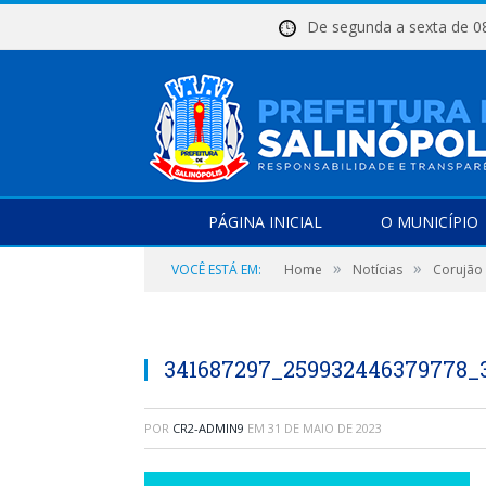
De segunda a sexta d
PÁGINA INICIAL
O MUNICÍPIO
»
»
VOCÊ ESTÁ EM:
Home
Notícias
Corujão
341687297_259932446379778_3
POR
CR2-ADMIN9
EM
31 DE MAIO DE 2023