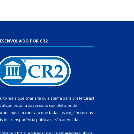
ESENVOLVIDO POR CR2
uito mais que
criar site
ou
sistema para prefeituras
!
ealizamos uma
assessoria
completa, onde
arantimos em contrato que todas as exigências das
eis de transparência pública
serão atendidas.
onheça o
PNTP
e o
Radar da Transparência Pública