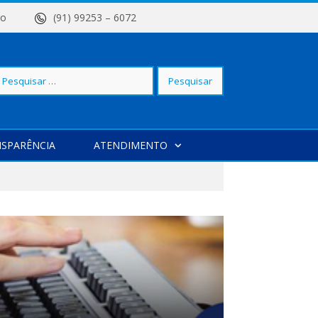
 Centro
(91) 99253 – 6072
squisar
SPARÊNCIA
ATENDIMENTO
r: