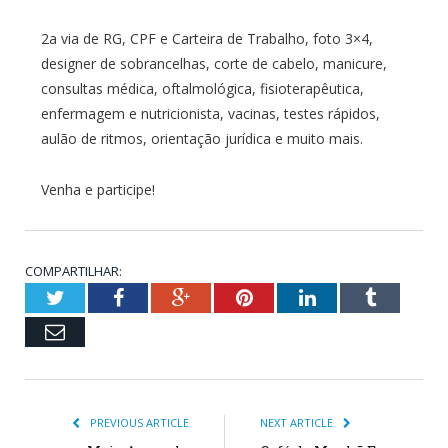
2a via de RG, CPF e Carteira de Trabalho, foto 3×4,
designer de sobrancelhas, corte de cabelo, manicure,
consultas médica, oftalmológica, fisioterapêutica,
enfermagem e nutricionista, vacinas, testes rápidos,
aulão de ritmos, orientação jurídica e muito mais.
Venha e participe!
COMPARTILHAR:
Twitter
Facebook
Google+
Pinterest
LinkedIn
Tumblr
Email
PREVIOUS ARTICLE
NEXT ARTICLE