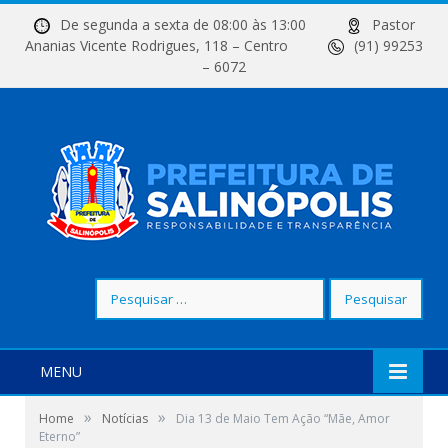
De segunda a sexta de 08:00 às 13:00
Pastor
Ananias Vicente Rodrigues, 118 – Centro
(91) 99253
– 6072
Pesquisar
por:
MENU
»
»
Home
Notícias
Dia 13 de Maio Tem Ação “Mãe, Amor
Eterno”