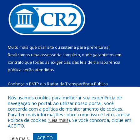
Muito mais que
criar site
ou
sistema para prefeituras
!
Realizamos uma
assessoria
completa, onde garantimos em
contrato que todas as exigências das
leis de transparência
pública
serão atendidas.
Conheça o
PNTP
e o
Radar da Transparência Pública
Nós usamos cookies para melhorar sua experiência de
navegação no portal. Ao utilizar nosso portal, você
concorda com a política de monitoramento de cookies.
Para ter mais informações sobre como isso é feito, acesse
Todos os direitos reservados a Prefeitura Municipal de
Política de cookies (
Leia mais
). Se você concorda, clique em
Salinópolis.
ACEITO.
Mapa do Site
Acessar Área Administrativa
ACEITO
Leia mais