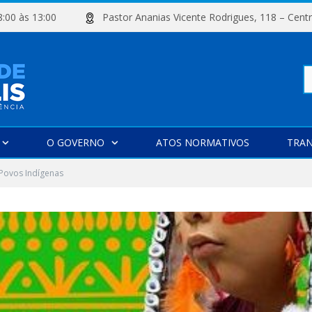
e 08:00 às 13:00
Pastor Ananias Vicente Rodrigues, 118 –
Pe
O GOVERNO
ATOS NORMATIVOS
TRAN
po
Povos Indígenas