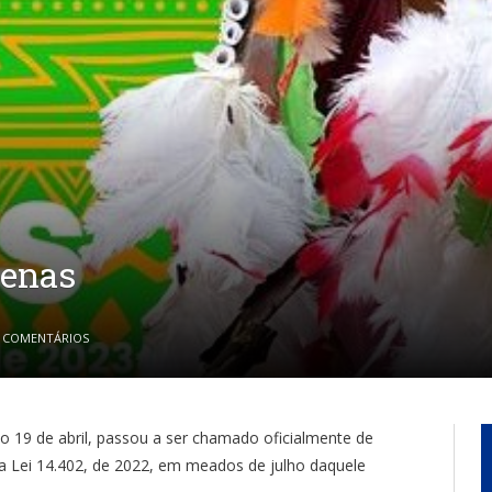
genas
 COMENTÁRIOS
o 19 de abril, passou a ser chamado oficialmente de
a Lei 14.402, de 2022, em meados de julho daquele