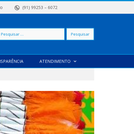
 Centro
(91) 99253 – 6072
squisar
SPARÊNCIA
ATENDIMENTO
r: