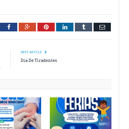
tter
Facebook
Google+
Pinterest
LinkedIn
Tumblr
Email
E
NEXT ARTICLE
o
Dia De Tiradentes
a