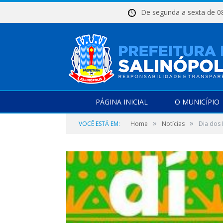
De segunda a sexta d
PÁGINA INICIAL
O MUNICÍPIO
»
»
VOCÊ ESTÁ EM:
Home
Notícias
Dia dos 