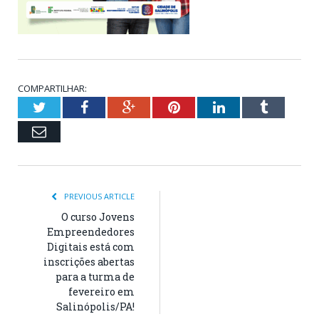
COMPARTILHAR:
Twitter
Facebook
Google+
Pinterest
LinkedIn
Tumblr
Email
PREVIOUS ARTICLE
O curso Jovens
Empreendedores
Digitais está com
inscrições abertas
para a turma de
fevereiro em
Salinópolis/PA!