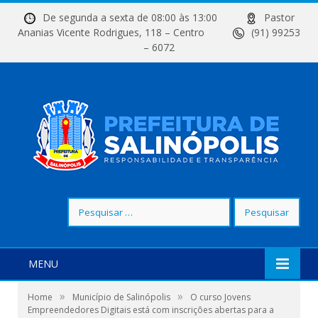
De segunda a sexta de 08:00 às 13:00
Pastor
Ananias Vicente Rodrigues, 118 – Centro
(91) 99253
– 6072
Pesquisar
por:
MENU
»
»
Home
Município de Salinópolis
O curso Jovens
Empreendedores Digitais está com inscrições abertas para a