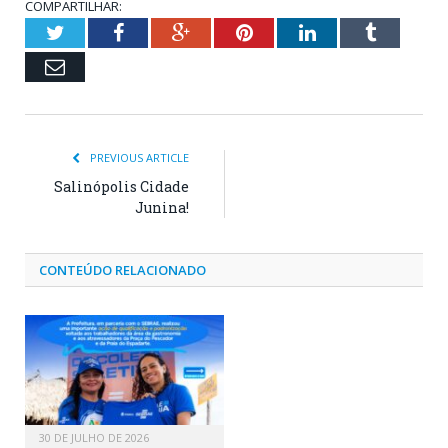
COMPARTILHAR:
Twitter
Facebook
Google+
Pinterest
LinkedIn
Tumblr
Email
PREVIOUS ARTICLE
Salinópolis Cidade
Junina!
CONTEÚDO RELACIONADO
30 DE JULHO DE 2026