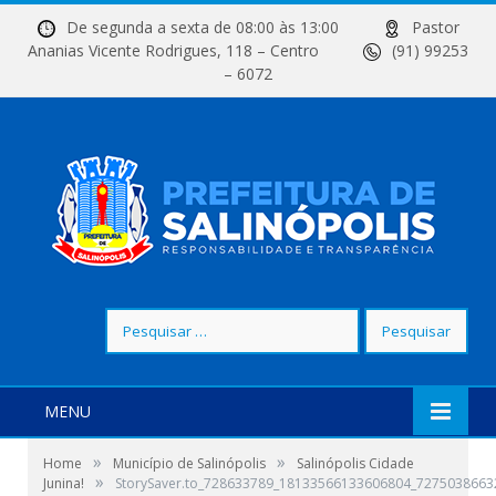
De segunda a sexta de 08:00 às 13:00
Pastor
Ananias Vicente Rodrigues, 118 – Centro
(91) 99253
– 6072
Pesquisar
por:
MENU
»
»
Home
Município de Salinópolis
Salinópolis Cidade
»
Junina!
StorySaver.to_728633789_18133566133606804_727503866