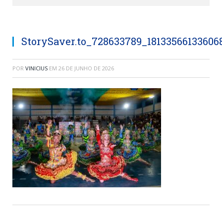
StorySaver.to_728633789_1813356613360
POR
VINICIUS
EM
26 DE JUNHO DE 2026