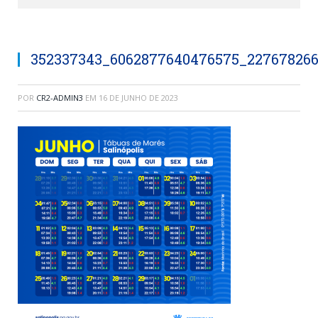
352337343_6062877640476575_227678266
POR
CR2-ADMIN3
EM
16 DE JUNHO DE 2023