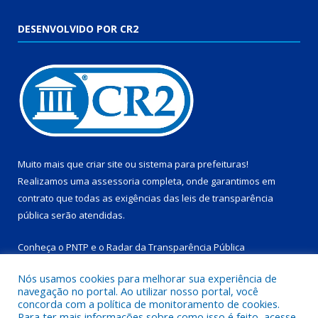
DESENVOLVIDO POR CR2
Muito mais que
criar site
ou
sistema para prefeituras
!
Realizamos uma
assessoria
completa, onde garantimos em
contrato que todas as exigências das
leis de transparência
pública
serão atendidas.
Conheça o
PNTP
e o
Radar da Transparência Pública
Nós usamos cookies para melhorar sua experiência de
navegação no portal. Ao utilizar nosso portal, você
concorda com a política de monitoramento de cookies.
Para ter mais informações sobre como isso é feito, acesse