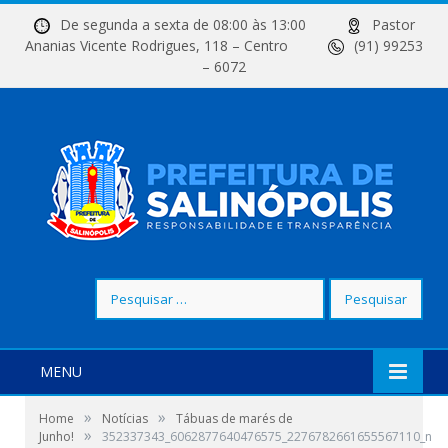
De segunda a sexta de 08:00 às 13:00
Pastor
Ananias Vicente Rodrigues, 118 – Centro
(91) 99253
– 6072
Pesquisar
por:
MENU
»
»
Home
Notícias
Tábuas de marés de
»
Junho!
352337343_6062877640476575_2276782661655567110_n