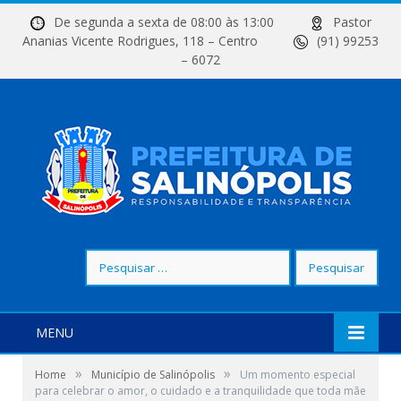
De segunda a sexta de 08:00 às 13:00
Pastor
Ananias Vicente Rodrigues, 118 – Centro
(91) 99253
– 6072
Pesquisar
por:
MENU
»
»
Home
Município de Salinópolis
Um momento especial
para celebrar o amor, o cuidado e a tranquilidade que toda mãe